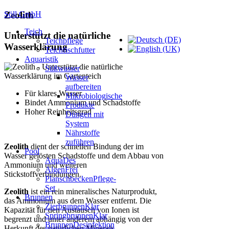
Söll GmbH
Zeolith
Teich
Unterstützt die natürliche
Teichpflege
Wasserklärung
Teichfischfutter
Aquaristik
Süßwasser
Wasser
aufbereiten
Für klares Wasser
Mikrobiologische
Bindet Ammonium und Schadstoffe
Produkte
Hoher Reinheitsgrad
Düngen mit
System
Nährstoffe
zuführen
Zeolith
dient der schnellen Bindung der im
Pool
Wasser gelösten Schadstoffe und dem Abbau von
AquaDes
Ammonium und weiteren
AlgenFrei
Stickstoffverbindungen.
PlanschbeckenPflege-
Set
Zeolith
ist ein rein mineralisches Naturprodukt,
Brunnen
das Ammonium aus dem Wasser entfernt. Die
ZierbrunnenKlar
Kapazität für den Austausch von Ionen ist
SpringbrunnenKlar
begrenzt und unter anderem abhängig von der
BrunnenDesinfektion
Herkunft des natürlichen Minerals.