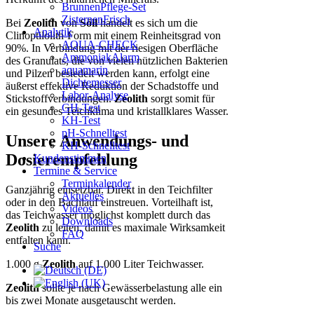
BrunnenPflege-Set
ZisternenFrisch
Bei
Zeolith
von
Söll
handelt es sich um die
Analytik
Clinoptilolith-Form mit einem Reinheitsgrad von
AQUA-CHECK
90%. In Verbindung mit der riesigen Oberfläche
AmmoniakAlarm
des Granulats, die von vielen nützlichen Bakterien
aquamarin
und Pilzen besiedelt werden kann, erfolgt eine
Dichtemesser
äußerst effektive Reduktion der Schadstoffe und
Labor-Analyse
Stickstoffverbindungen.
Zeolith
sorgt somit für
GH-Test
ein gesundes Teichklima und kristallklares Wasser.
KH-Test
pH-Schnelltest
Unsere Anwendungs- und
KH-Schnelltest
Dosierempfehlung
Kundenstimmen
Termine & Service
Terminkalender
Ganzjährig einsetzbar. Direkt in den Teichfilter
Aktuelles
oder in den Bachlauf einstreuen. Vorteilhaft ist,
Videos
das Teichwasser möglichst komplett durch das
Downloads
Zeolith
zu leiten, damit es maximale Wirksamkeit
FAQ
entfalten kann.
Suche
1.000 g
Zeolith
auf 1.000 Liter Teichwasser.
Zeolith
sollte je nach Gewässerbelastung alle ein
bis zwei Monate ausgetauscht werden.