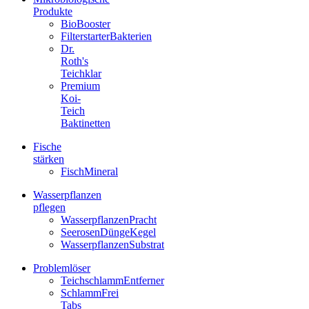
Produkte
BioBooster
FilterstarterBakterien
Dr.
Roth's
Teichklar
Premium
Koi-
Teich
Baktinetten
Fische
stärken
FischMineral
Wasserpflanzen
pflegen
WasserpflanzenPracht
SeerosenDüngeKegel
WasserpflanzenSubstrat
Problemlöser
TeichschlammEntferner
SchlammFrei
Tabs