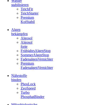
Wasser
stabilisieren
TeichFit
TeichStarter
Premium
KoiStabil
Algen
bekämpfen
Algosol
Algosol
forte
FrühjahrsAlgenStop
SommerAlgenStop
FadenalgenVernichter
Premium
FadenalgenVernichter
Nährstoffe
binden
PhosLock
ZeoSpeed
Turbo
PhosphatBinder
Mikrobiologische