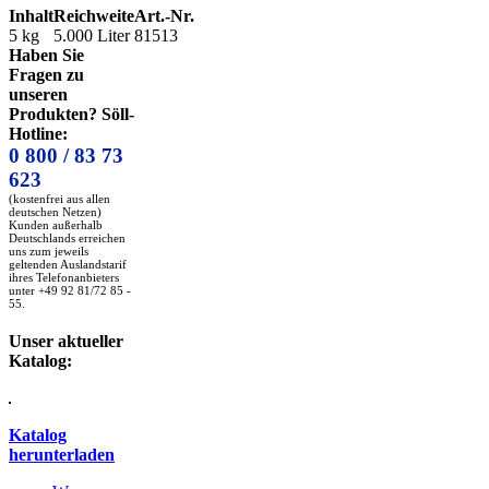
Inhalt
Reichweite
Art.-Nr.
5 kg
5.000 Liter
81513
Haben Sie
Fragen zu
unseren
Produkten? Söll-
Hotline:
0 800 / 83 73
623
(kostenfrei aus allen
deutschen Netzen)
Kunden außerhalb
Deutschlands erreichen
uns zum jeweils
geltenden Auslandstarif
ihres Telefonanbieters
unter +49 92 81/72 85 -
55.
Unser aktueller
Katalog:
Katalog
herunterladen