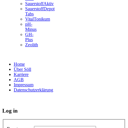
SauerstoffAktiv
SauerstoffDepot
Tabs
VitalTonikum
pH-
Minus
GH-
Plus
Zeolith
Home
Über Söll
Karriere
AGB
Impressum
Datenschutzerklärung
Log in