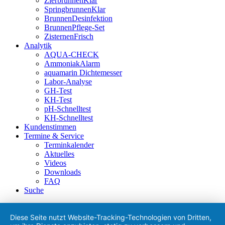
ZierbrunnenKlar
SpringbrunnenKlar
BrunnenDesinfektion
BrunnenPflege-Set
ZisternenFrisch
Analytik
AQUA-CHECK
AmmoniakAlarm
aquamarin Dichtemesser
Labor-Analyse
GH-Test
KH-Test
pH-Schnelltest
KH-Schnelltest
Kundenstimmen
Termine & Service
Terminkalender
Aktuelles
Videos
Downloads
FAQ
Suche
Diese Seite nutzt Website-Tracking-Technologien von Dritten,