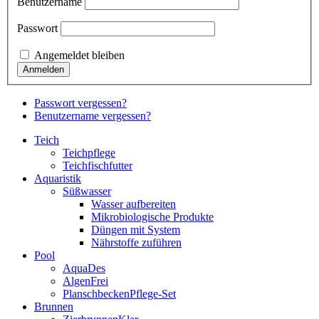
Benutzername
Passwort
Angemeldet bleiben
Passwort vergessen?
Benutzername vergessen?
Teich
Teichpflege
Teichfischfutter
Aquaristik
Süßwasser
Wasser aufbereiten
Mikrobiologische Produkte
Düngen mit System
Nährstoffe zuführen
Pool
AquaDes
AlgenFrei
PlanschbeckenPflege-Set
Brunnen