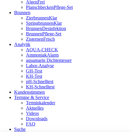
AlgenFrei
PlanschbeckenPflege-Set
Brunnen
ZierbrunnenKlar
SpringbrunnenKlar
BrunnenDesinfektion
BrunnenPflege-Set
ZisternenFrisch
Analytik
AQUA-CHECK
AmmoniakAlarm
aquamarin Dichtemesser
Labor-Analyse
GH-Test
KH-Test
pH-Schnelltest
KH-Schnelltest
Kundenstimmen
Termine & Service
Terminkalender
Aktuelles
Videos
Downloads
FAQ
Suche