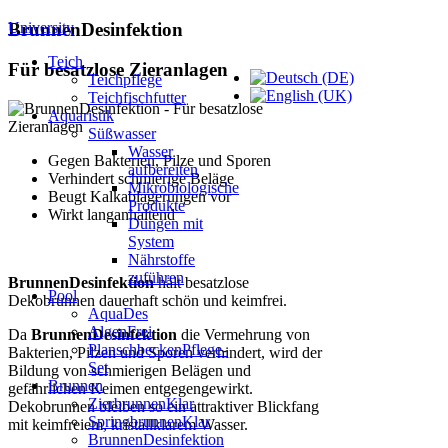
University
BrunnenDesinfektion
Teich
Für besatzlose Zieranlagen
Teichpflege
Teichfischfutter
Aquaristik
Süßwasser
Wasser
Gegen Bakterien, Pilze und Sporen
aufbereiten
Verhindert schmierige Beläge
Mikrobiologische
Beugt Kalkablagerungen vor
Produkte
Wirkt langanhaltend
Düngen mit
System
Nährstoffe
zuführen
BrunnenDesinfektion
hält besatzlose
Pool
Dekobrunnen dauerhaft schön und keimfrei.
AquaDes
AlgenFrei
Da
BrunnenDesinfektion
die Vermehrung von
PlanschbeckenPflege-
Bakterien, Pilzen und Sporen verhindert, wird der
Set
Bildung von schmierigen Belägen und
Brunnen
gefährlichen Keimen entgegengewirkt.
ZierbrunnenKlar
Dekobrunnen bleiben so ein attraktiver Blickfang
SpringbrunnenKlar
mit keimfreiem, kristallklarem Wasser.
BrunnenDesinfektion