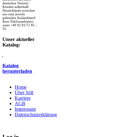
deutschen Netzen)
Kunden außerhalb
Deutschlands erreichen
uns zum jeweils
geltenden Auslandstarif
ihres Telefonanbieters
unter +49 92 81/72 85 -
55.
Unser aktueller
Katalog:
Katalog
herunterladen
Home
Über Söll
Karriere
AGB
Impressum
Datenschutzerklärung
Log in