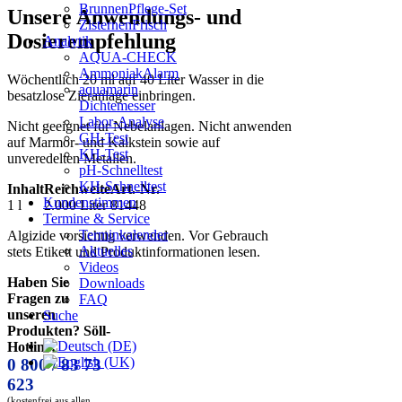
BrunnenPflege-Set
Unsere Anwendungs- und
ZisternenFrisch
Dosierempfehlung
Analytik
AQUA-CHECK
AmmoniakAlarm
Wöchentlich 20 ml auf 40 Liter Wasser in die
aquamarin
besatzlose Zieranlage einbringen.
Dichtemesser
Labor-Analyse
Nicht geeignet für Nebelanlagen. Nicht anwenden
GH-Test
auf Marmor- und Kalkstein sowie auf
KH-Test
unveredelten Metallen.
pH-Schnelltest
KH-Schnelltest
Inhalt
Reichweite
Art.-Nr.
Kundenstimmen
1 l
2.000 Liter
81448
Termine & Service
Terminkalender
Algizide vorsichtig verwenden. Vor Gebrauch
Aktuelles
stets Etikett und Produktinformationen lesen.
Videos
Haben Sie
Downloads
Fragen zu
FAQ
unseren
Suche
Produkten? Söll-
Hotline:
0 800 / 83 73
623
(kostenfrei aus allen