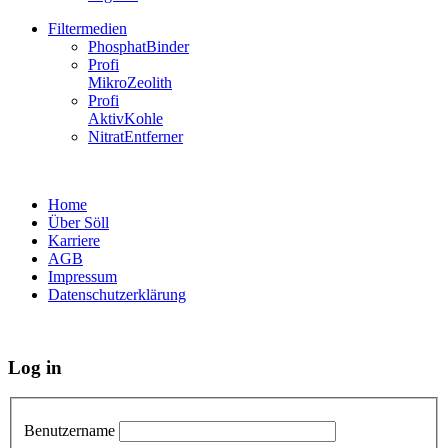
Filtermedien
PhosphatBinder
Profi
MikroZeolith
Profi
AktivKohle
NitratEntferner
Home
Über Söll
Karriere
AGB
Impressum
Datenschutzerklärung
Log in
Benutzername