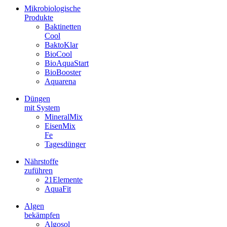
Mikrobiologische
Produkte
Baktinetten
Cool
BaktoKlar
BioCool
BioAquaStart
BioBooster
Aquarena
Düngen
mit System
MineralMix
EisenMix
Fe
Tagesdünger
Nährstoffe
zuführen
21Elemente
AquaFit
Algen
bekämpfen
Algosol