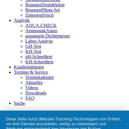
BrunnenDesinfektion
BrunnenPflege-Set
ZisternenFrisch
Analytik
AQUA-CHECK
AmmoniakAlarm
aquamarin Dichtemesser
Labor-Analyse
GH-Test
KH-Test
pH-Schnelltest
KH-Schnelltest
Kundenstimmen
Termine & Service
Terminkalender
Aktuelles
Videos
Downloads
FAQ
Suche
Diese Seite nutzt Website-Tracking-Technologien von Dritten,
um ihre Dienste anzubieten, stetig zu verbessern und
Werbung entsprechend den Interessen der Nutzer