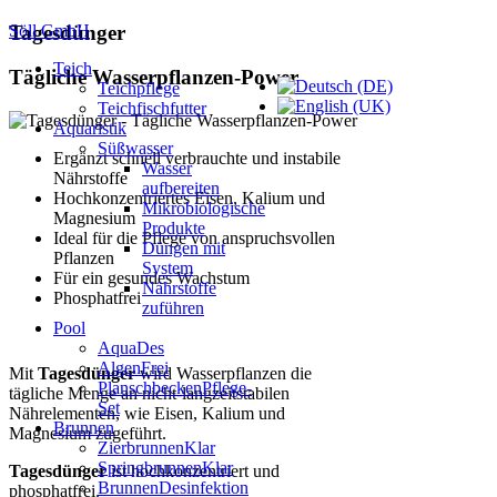
Söll GmbH
Tagesdünger
Teich
Tägliche Wasserpflanzen-Power
Teichpflege
Teichfischfutter
Aquaristik
Süßwasser
Ergänzt schnell verbrauchte und instabile
Wasser
Nährstoffe
aufbereiten
Hochkonzentriertes Eisen, Kalium und
Mikrobiologische
Magnesium
Produkte
Ideal für die Pflege von anspruchsvollen
Düngen mit
Pflanzen
System
Für ein gesundes Wachstum
Nährstoffe
Phosphatfrei
zuführen
Pool
AquaDes
AlgenFrei
Mit
Tagesdünger
wird Wasserpflanzen die
PlanschbeckenPflege-
tägliche Menge an nicht-langzeitstabilen
Set
Nährelementen, wie Eisen, Kalium und
Brunnen
Magnesium zugeführt.
ZierbrunnenKlar
SpringbrunnenKlar
Tagesdünger
ist hochkonzentriert und
BrunnenDesinfektion
phosphatfrei.