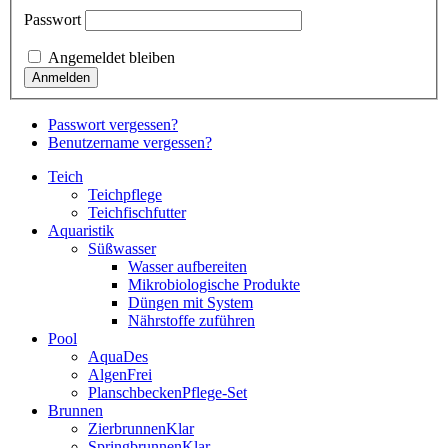
Passwort
Angemeldet bleiben
Passwort vergessen?
Benutzername vergessen?
Teich
Teichpflege
Teichfischfutter
Aquaristik
Süßwasser
Wasser aufbereiten
Mikrobiologische Produkte
Düngen mit System
Nährstoffe zuführen
Pool
AquaDes
AlgenFrei
PlanschbeckenPflege-Set
Brunnen
ZierbrunnenKlar
SpringbrunnenKlar