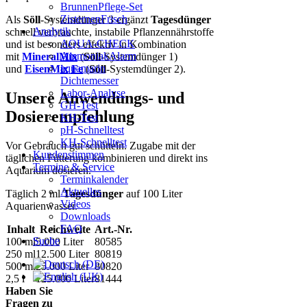
BrunnenPflege-Set
ZisternenFrisch
Als
Söll
-Systemdünger 3 ergänzt
Tagesdünger
Analytik
schnell verbrauchte, instabile Pflanzennährstoffe
AQUA-CHECK
und ist besonders effektiv in Kombination
AmmoniakAlarm
mit
MineralMix
(
Söll
-Systemdünger 1)
aquamarin
und
EisenMix Fe
(
Söll
-Systemdünger 2).
Dichtemesser
Labor-Analyse
Unsere Anwendungs- und
GH-Test
Dosierempfehlung
KH-Test
pH-Schnelltest
KH-Schnelltest
Vor Gebrauch gut schütteln. Zugabe mit der
Kundenstimmen
täglichen Fütterung kombinieren und direkt ins
Termine & Service
Aquarium dosieren.
Terminkalender
Aktuelles
Täglich 2 ml
Tagesdünger
auf 100 Liter
Videos
Aquarienwasser.
Downloads
FAQ
Inhalt
Reichweite
Art.-Nr.
Suche
100 ml
5.000 Liter
80585
250 ml
12.500 Liter
80819
500 ml
25.000 Liter
80820
2,5 l
125.000 Liter
81444
Haben Sie
Fragen zu